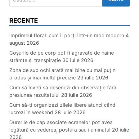
după:
RECENTE
Imprimeul floral: cum îl porți într-un mod modern
4
august 2026
Coșurile de pe corp pot fi agravate de haine
strâmte și transpirație
30 iulie 2026
Zona de sub ochi arată mai bine cu mai puțin
produs și mai multă precizie
29 iulie 2026
Cum să înveți să desenezi din observație fără
presiunea rezultatului
28 iulie 2026
Cum să-ți organizezi zilele libere atunci când
lucrezi în weekend
28 iulie 2026
Durerile de cap asociate ecranelor pot avea
legătură cu vederea, postura sau iluminatul
20 iulie
2026