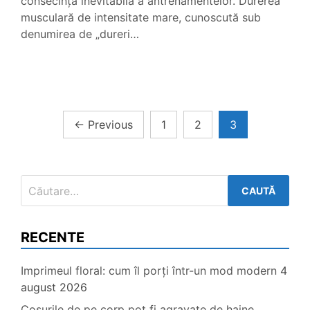
consecință inevitabilă a antrenamentelor. Durerea
musculară de intensitate mare, cunoscută sub
denumirea de „dureri…
Paginație
←
Previous
1
2
3
articole
Caută
după:
RECENTE
Imprimeul floral: cum îl porți într-un mod modern
4
august 2026
Coșurile de pe corp pot fi agravate de haine