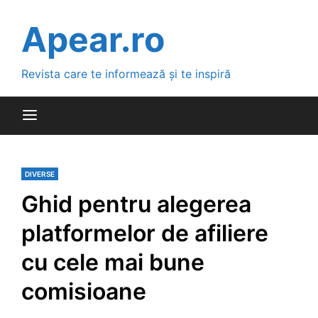
Skip
to
Apear.ro
content
Revista care te informează și te inspiră
DIVERSE
Ghid pentru alegerea
platformelor de afiliere
cu cele mai bune
comisioane