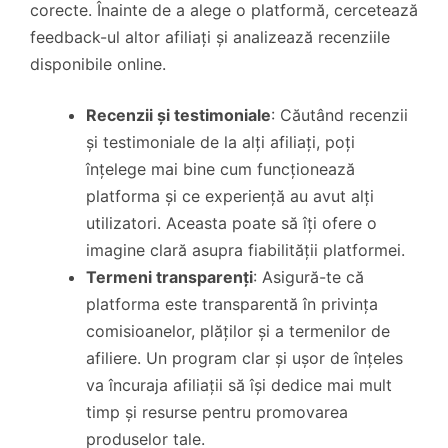
corecte. Înainte de a alege o platformă, cercetează
feedback-ul altor afiliați și analizează recenziile
disponibile online.
Recenzii și testimoniale
: Căutând recenzii
și testimoniale de la alți afiliați, poți
înțelege mai bine cum funcționează
platforma și ce experiență au avut alți
utilizatori. Aceasta poate să îți ofere o
imagine clară asupra fiabilității platformei.
Termeni transparenți
: Asigură-te că
platforma este transparentă în privința
comisioanelor, plăților și a termenilor de
afiliere. Un program clar și ușor de înțeles
va încuraja afiliații să își dedice mai mult
timp și resurse pentru promovarea
produselor tale.