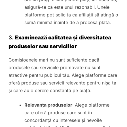
asigură-te că este unul rezonabil. Unele
platforme pot solicita ca afiliații să atingă o
sumă minimă înainte de a procesa plata.
3.
Examinează calitatea și diversitatea
produselor sau serviciilor
Comisioanele mari nu sunt suficiente dacă
produsele sau serviciile promovate nu sunt
atractive pentru publicul tău. Alege platforme care
oferă produse sau servicii relevante pentru nișa ta
și care au o cerere constantă pe piață.
Relevanța produselor
: Alege platforme
care oferă produse care sunt în
concordanță cu interesele și nevoile