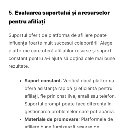
5.
Evaluarea suportului și a resurselor
pentru afiliați
Suportul oferit de platforma de afiliere poate
influența foarte mult succesul colaborării. Alege
platforme care oferă afiliaților resurse și suport
constant pentru a-i ajuta să obțină cele mai bune
rezultate.
Suport constant
: Verifică dacă platforma
oferă asistență rapidă și eficientă pentru
afiliați, fie prin chat live, email sau telefon.
Suportul prompt poate face diferența în
gestionarea problemelor care pot apărea.
Materiale de promovare
: Platformele de
afiliere bune furnizează resurse de