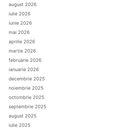
august 2026
iulie 2026
iunie 2026
mai 2026
aprilie 2026
martie 2026
februarie 2026
ianuarie 2026
decembrie 2025
noiembrie 2025
octombrie 2025
septembrie 2025
august 2025
iulie 2025