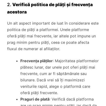
2.
Verifică politica de plăți și frecvența
acestora
Un alt aspect important de luat în considerare este
politica de plăți a platformei. Unele platforme
oferă plăți mai frecvente, iar altele pot impune un
prag minim pentru plăți, ceea ce poate afecta
fluxul de numerar al afiliaților.
Frecvența plăților
: Majoritatea platformelor
plătesc lunar, dar unele pot oferi plăți mai
frecvente, cum ar fi săptămânale sau
bilunare. Dacă vrei să îți maximizezi
veniturile rapid, alege o platformă care
oferă plăți frecvente.
Praguri de plată
: Verifică dacă platforma
are un prag minim pentru plăți, iar dacă da,