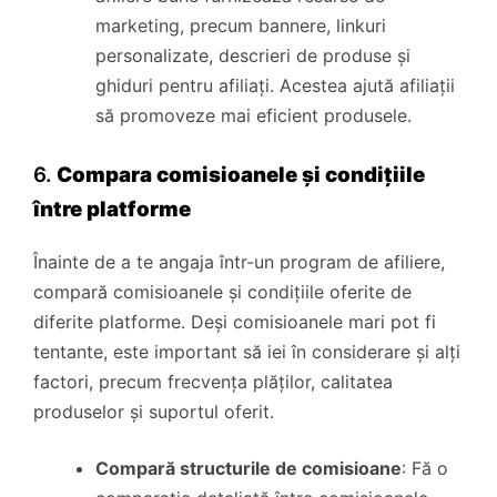
marketing, precum bannere, linkuri
personalizate, descrieri de produse și
ghiduri pentru afiliați. Acestea ajută afiliații
să promoveze mai eficient produsele.
6.
Compara comisioanele și condițiile
între platforme
Înainte de a te angaja într-un program de afiliere,
compară comisioanele și condițiile oferite de
diferite platforme. Deși comisioanele mari pot fi
tentante, este important să iei în considerare și alți
factori, precum frecvența plăților, calitatea
produselor și suportul oferit.
Compară structurile de comisioane
: Fă o