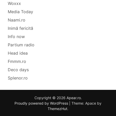
Woxxx
Media Today
Naami.ro
Inimă fericită
Info now
Partium radio
Head idea
Fmmm.ro
Deco days
Splenor.ro
Copyright © 2026
Apear.ro
.
Proudly powered by WordPress
|
Theme: Apace by
ThemezHut
.