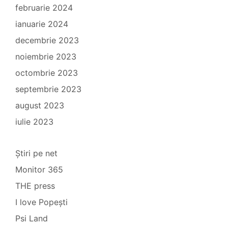
februarie 2024
ianuarie 2024
decembrie 2023
noiembrie 2023
octombrie 2023
septembrie 2023
august 2023
iulie 2023
Știri pe net
Monitor 365
THE press
I love Popești
Psi Land