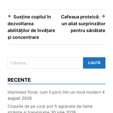
Navigare
Susține copilul în
Cafeaua proteică:
dezvoltarea
un aliat surprinzător
în
abilităților de învățare
pentru sănătate
articole
și concentrare
Caută
după:
RECENTE
Imprimeul floral: cum îl porți într-un mod modern
4
august 2026
Coșurile de pe corp pot fi agravate de haine
strâmte și transpirație
30 iulie 2026