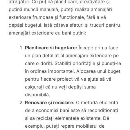
atrăgător. Cu puțină planificare, creativitate și
puțină muncă manuală, puteți realiza amenajări
exterioare frumoase și funcționale, fără a vă
depăși bugetul. Iată câteva sfaturi și trucuri pentru
amenajări exterioare cu bani puțini:
Planificare și bugetare:
Începe prin a face
un plan detaliat al amenajării exterioare pe
care o doriți. Stabiliți prioritățile și puneți-le
în ordinea importanței. Alocarea unui buget
pentru fiecare proiect vă va ajuta să vă
asigurați că nu veți depăși suma
disponibilă.
Renovare și reciclare:
O metodă eficientă
de a economisi bani este să recondiționați
și să reciclați elementele existente. De
exemplu, puteți repara mobilierul de