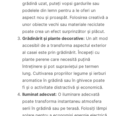
grădină uzat, puteți vopsi gardurile sau
podelele din lemn pentru a le oferi un
aspect nou și proaspăt. Folosirea creativă a
unor obiecte vechi sau materiale reciclate
poate crea un efect surprinzător și plăcut.
Grădinărit și plante decorative:
Un alt mod
accesibil de a transforma aspectul exterior
al casei este prin grădinărit. Începeți cu
plante perene care necesită puțină
întreținere și pot supraviețui pe termen
lung. Cultivarea propriilor legume și ierburi
aromatice în grădină sau în ghivece poate
fi și o activitate distractivă și economică.
Iluminat adecvat:
O iluminare adecvată
poate transforma instantaneu atmosfera
serii în grădină sau pe terasă. Folosiți lămpi
solare pentru a economisi energie electrică