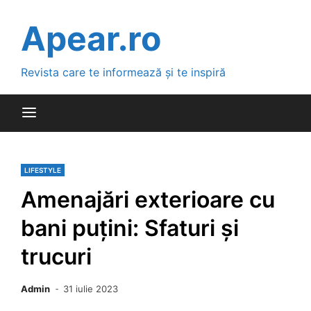
Skip
to
Apear.ro
content
Revista care te informează și te inspiră
LIFESTYLE
Amenajări exterioare cu
bani puțini: Sfaturi și
trucuri
Admin
31 iulie 2023