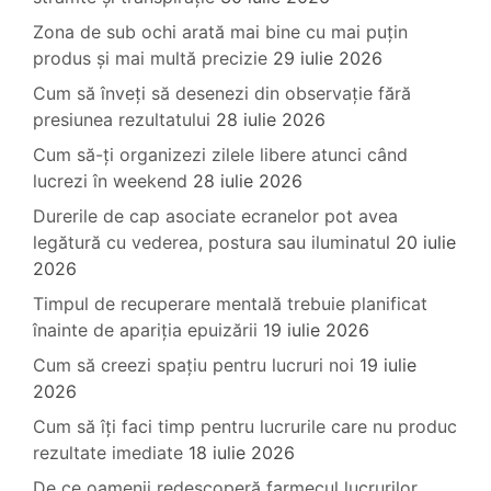
Zona de sub ochi arată mai bine cu mai puțin
produs și mai multă precizie
29 iulie 2026
Cum să înveți să desenezi din observație fără
presiunea rezultatului
28 iulie 2026
Cum să-ți organizezi zilele libere atunci când
lucrezi în weekend
28 iulie 2026
Durerile de cap asociate ecranelor pot avea
legătură cu vederea, postura sau iluminatul
20 iulie
2026
Timpul de recuperare mentală trebuie planificat
înainte de apariția epuizării
19 iulie 2026
Cum să creezi spațiu pentru lucruri noi
19 iulie
2026
Cum să îți faci timp pentru lucrurile care nu produc
rezultate imediate
18 iulie 2026
De ce oamenii redescoperă farmecul lucrurilor