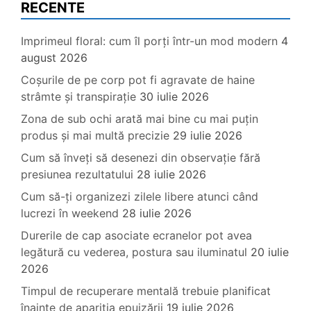
RECENTE
Imprimeul floral: cum îl porți într-un mod modern
4
august 2026
Coșurile de pe corp pot fi agravate de haine
strâmte și transpirație
30 iulie 2026
Zona de sub ochi arată mai bine cu mai puțin
produs și mai multă precizie
29 iulie 2026
Cum să înveți să desenezi din observație fără
presiunea rezultatului
28 iulie 2026
Cum să-ți organizezi zilele libere atunci când
lucrezi în weekend
28 iulie 2026
Durerile de cap asociate ecranelor pot avea
legătură cu vederea, postura sau iluminatul
20 iulie
2026
Timpul de recuperare mentală trebuie planificat
înainte de apariția epuizării
19 iulie 2026