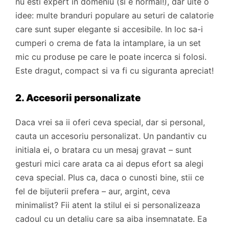
nu esti expert in domeniu (si e normal!), dar uite o
idee: multe branduri populare au seturi de calatorie
care sunt super elegante si accesibile. In loc sa-i
cumperi o crema de fata la intamplare, ia un set
mic cu produse pe care le poate incerca si folosi.
Este dragut, compact si va fi cu siguranta apreciat!
2. Accesorii personalizate
Daca vrei sa ii oferi ceva special, dar si personal,
cauta un accesoriu personalizat. Un pandantiv cu
initiala ei, o bratara cu un mesaj gravat – sunt
gesturi mici care arata ca ai depus efort sa alegi
ceva special. Plus ca, daca o cunosti bine, stii ce
fel de bijuterii prefera – aur, argint, ceva
minimalist? Fii atent la stilul ei si personalizeaza
cadoul cu un detaliu care sa aiba insemnatate. Ea