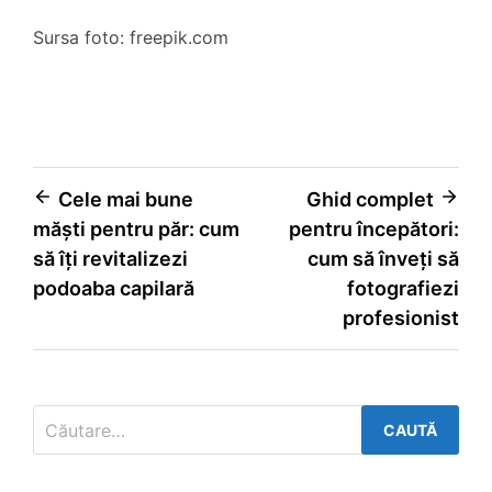
Sursa foto: freepik.com
Navigare
Cele mai bune
Ghid complet
măști pentru păr: cum
pentru începători:
în
să îți revitalizezi
cum să înveți să
articole
podoaba capilară
fotografiezi
profesionist
Caută
după: