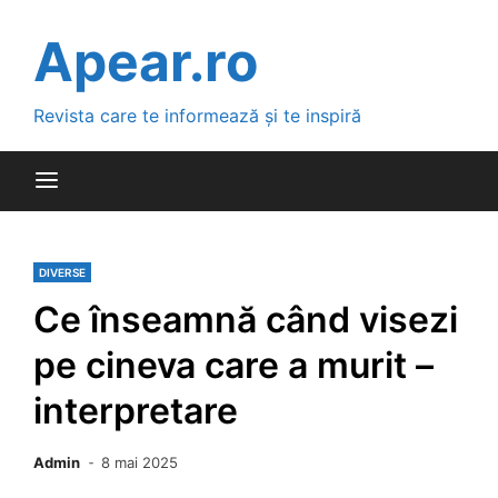
Skip
to
Apear.ro
content
Revista care te informează și te inspiră
DIVERSE
Ce înseamnă când visezi
pe cineva care a murit –
interpretare
Admin
8 mai 2025