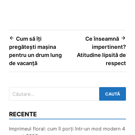
Navigare
Cum să îți
Ce înseamnă
pregătești mașina
impertinent?
în
pentru un drum lung
Atitudine lipsită de
articole
de vacanță
respect
Caută
după:
RECENTE
Imprimeul floral: cum îl porți într-un mod modern
4