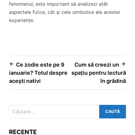
fenomenul, este important să analizezi atât
aspectele fizice, cât și cele simbolice ale acestei
experiențe.
Navigare
Ce zodie este pe 9
Cum să creezi un
ianuarie? Totul despre
spațiu pentru lectură
în
acești nativi
în grădină
articole
Caută
după:
RECENTE