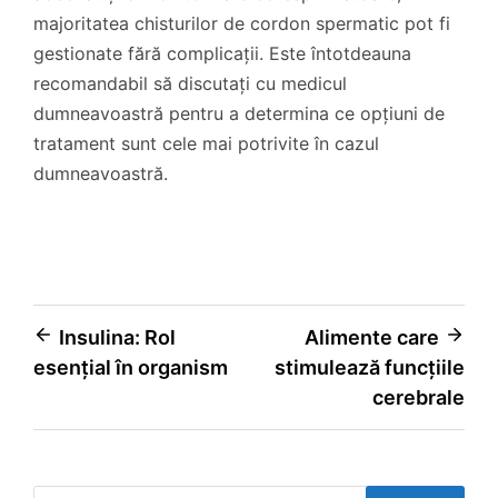
majoritatea chisturilor de cordon spermatic pot fi
gestionate fără complicații. Este întotdeauna
recomandabil să discutați cu medicul
dumneavoastră pentru a determina ce opțiuni de
tratament sunt cele mai potrivite în cazul
dumneavoastră.
Navigare
Insulina: Rol
Alimente care
esențial în organism
stimulează funcțiile
în
cerebrale
articole
Caută