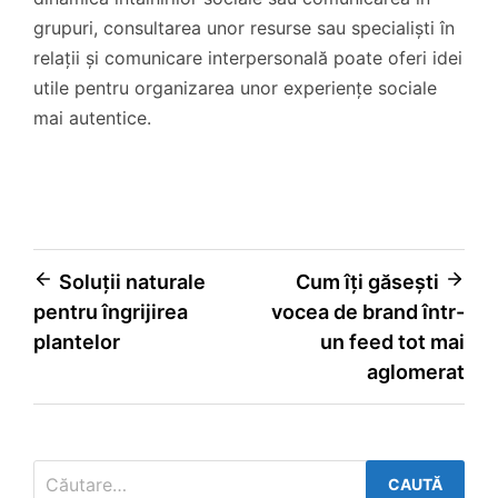
grupuri, consultarea unor resurse sau specialiști în
relații și comunicare interpersonală poate oferi idei
utile pentru organizarea unor experiențe sociale
mai autentice.
Navigare
Soluții naturale
Cum îți găsești
pentru îngrijirea
vocea de brand într-
în
plantelor
un feed tot mai
articole
aglomerat
Caută