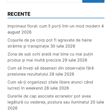
după:
RECENTE
Imprimeul floral: cum îl porți într-un mod modern
4
august 2026
Coșurile de pe corp pot fi agravate de haine
strâmte și transpirație
30 iulie 2026
Zona de sub ochi arată mai bine cu mai puțin
produs și mai multă precizie
29 iulie 2026
Cum să înveți să desenezi din observație fără
presiunea rezultatului
28 iulie 2026
Cum să-ți organizezi zilele libere atunci când
lucrezi în weekend
28 iulie 2026
Durerile de cap asociate ecranelor pot avea
legătură cu vederea, postura sau iluminatul
20 iulie
2026