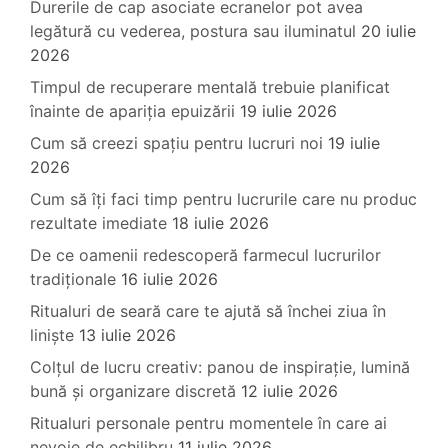
Durerile de cap asociate ecranelor pot avea
legătură cu vederea, postura sau iluminatul
20 iulie
2026
Timpul de recuperare mentală trebuie planificat
înainte de apariția epuizării
19 iulie 2026
Cum să creezi spațiu pentru lucruri noi
19 iulie
2026
Cum să îți faci timp pentru lucrurile care nu produc
rezultate imediate
18 iulie 2026
De ce oamenii redescoperă farmecul lucrurilor
tradiționale
16 iulie 2026
Ritualuri de seară care te ajută să închei ziua în
liniște
13 iulie 2026
Colțul de lucru creativ: panou de inspirație, lumină
bună și organizare discretă
12 iulie 2026
Ritualuri personale pentru momentele în care ai
nevoie de echilibru
11 iulie 2026