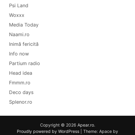
Psi Land
Woxxx
Media Today
Naami.ro
Inimă fericită
Info now
Partium radio
Head idea
Fmmm.ro
Deco days
Splenor.ro
Copyright © 2026
Apear.ro
.
Proudly powered by WordPress
|
Theme: Apace by