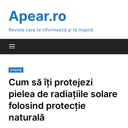
Skip
to
Apear.ro
content
Revista care te informează și te inspiră
DIVERSE
Cum să îți protejezi
pielea de radiațiile solare
folosind protecție
naturală