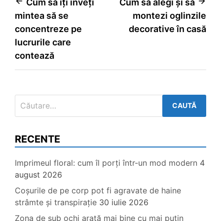
Navigare
Cum să îți înveți
Cum să alegi și să
mintea să se
montezi oglinzile
în
concentreze pe
decorative în casă
articole
lucrurile care
contează
Caută
după:
RECENTE
Imprimeul floral: cum îl porți într-un mod modern
4
august 2026
Coșurile de pe corp pot fi agravate de haine
strâmte și transpirație
30 iulie 2026
Zona de sub ochi arată mai bine cu mai puțin