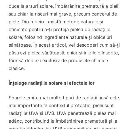
duce la arsuri solare, îmbătrânire prematură a pielii
sau chiar la riscuri mai grave, precum cancerul de
piele. Din fericire, există metode naturale și
eficiente pentru a-ți proteja pielea de radiațiile
solare, folosind ingrediente naturale și obiceiuri
sănătoase. În acest articol, vei descoperi cum să-ți
păstrezi pielea sănătoasă, chiar și în zilele însorite,
fără să depinzi exclusiv de produsele chimice
clasice.
Înțelege radiațiile solare și efectele lor
Soarele emite mai multe tipuri de radiații, însă cele
mai importante în contextul protecției pielii sunt
radiațiile UVA și UVB. UVA penetrează pielea mai
adânc, contribuind la îmbătrânirea prematură și la
apariția ridurilor, iar UVB provoacă arsuri solare și