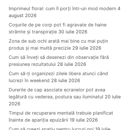
Imprimeul floral: cum îl porți într-un mod modern
4
august 2026
Coșurile de pe corp pot fi agravate de haine
strâmte și transpirație
30 iulie 2026
Zona de sub ochi arată mai bine cu mai puțin
produs și mai multă precizie
29 iulie 2026
Cum să înveți să desenezi din observație fără
presiunea rezultatului
28 iulie 2026
Cum să-ți organizezi zilele libere atunci când
lucrezi în weekend
28 iulie 2026
Durerile de cap asociate ecranelor pot avea
legătură cu vederea, postura sau iluminatul
20 iulie
2026
Timpul de recuperare mentală trebuie planificat
înainte de apariția epuizării
19 iulie 2026
Cum să creezi spațiu pentru lucruri noi
19 iulie