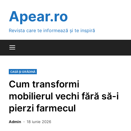
Skip
to
Apear.ro
content
Revista care te informează și te inspiră
CASĂ ȘI GRĂDINĂ
Cum transformi
mobilierul vechi fără să-i
pierzi farmecul
Admin
18 iunie 2026