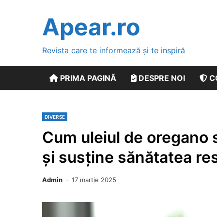
Skip
to
Apear.ro
content
Revista care te informează și te inspiră
PRIMA PAGINĂ
DESPRE NOI
C
DIVERSE
Cum uleiul de oregano s
și susține sănătatea res
Admin
17 martie 2025