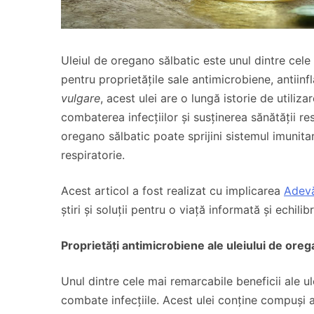
Uleiul de oregano sălbatic este unul dintre cele 
pentru proprietățile sale antimicrobiene, antiinf
vulgare
, acest ulei are o lungă istorie de utiliza
combaterea infecțiilor și susținerea sănătății re
oregano sălbatic poate sprijini sistemul imunita
respiratorie.
Acest articol a fost realizat cu implicarea
Adevă
știri și soluții pentru o viață informată și echilib
Proprietăți antimicrobiene ale uleiu
lui de oreg
Unul dintre cele mai remarcabile beneficii ale u
combate infecțiile. Acest ulei conține compuși 