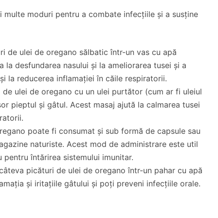
ai multe moduri pentru a combate infecțiile și a susține
i de ulei de oregano sălbatic într-un vas cu apă
ta la desfundarea nasului și la ameliorarea tusei și a
 la reducerea inflamației în căile respiratorii.
 de ulei de oregano cu un ulei purtător (cum ar fi uleiul
 pieptul și gâtul. Acest masaj ajută la calmarea tusei
atorii.
 oregano poate fi consumat și sub formă de capsule sau
magazine naturiste. Acest mod de administrare este util
 pentru întărirea sistemului imunitar.
âteva picături de ulei de oregano într-un pahar cu apă
ația și iritațiile gâtului și poți preveni infecțiile orale.