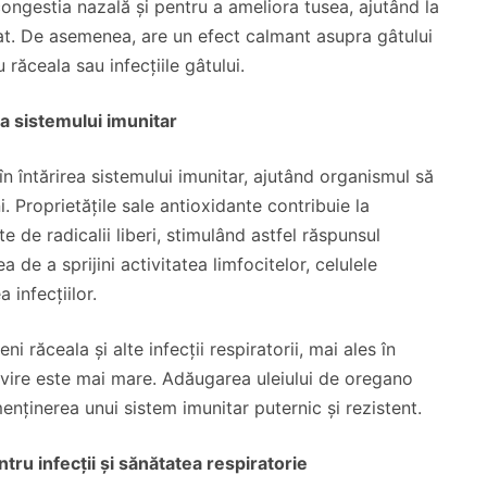
congestia nazală și pentru a ameliora tusea, ajutând la
at. De asemenea, are un efect calmant asupra gâtului
 răceala sau infecțiile gâtului.
ea sistemului imunitar
în întărirea sistemului imunitar, ajutând organismul să
i. Proprietățile sale antioxidante contribuie la
 de radicalii liberi, stimulând astfel răspunsul
 de a sprijini activitatea limfocitelor, celulele
 infecțiilor.
i răceala și alte infecții respiratorii, mai ales în
ăvire este mai mare. Adăugarea uleiului de oregano
menținerea unui sistem imunitar puternic și rezistent.
tru infecții și sănătatea respiratorie