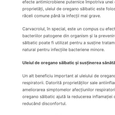
efecte antimicrobiene puternice împotriva unei g
proprietăți, uleiul de oregano sălbatic este folos
răceli comune până la infecții mai grave.
Carvacrolul, în special, este un compus cu efect
bacteriilor patogene din organism și la prevenir
sălbatic poate fi utilizat pentru a susține trata
natural pentru infecțiile bacteriene minore.
Uleiul de oregano sălbatic și susținerea sănătăț
Un alt beneficiu important al uleiului de oregan
respiratorii. Datorită proprietăților sale antiinfl
ameliorarea simptomelor afecțiunilor respiratorii,
oregano sălbatic ajută la reducerea inflamației că
reducând disconfortul.