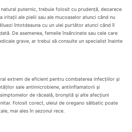
natural puternic, trebuie folosit cu prudență, deoarece
 iritații ale pielii sau ale mucoaselor atunci când nu
iluezi întotdeauna cu un ulei purtător atunci când îl
dată. De asemenea, femeile însărcinate sau cele care
icale grave, ar trebui să consulte un specialist înainte
al extrem de eficient pentru combaterea infecțiilor și
tăților sale antimicrobiene, antiinflamatorii și
simptomelor de răceală, bronșită și alte afecțiuni
unitar. Folosit corect, uleiul de oregano sălbatic poate
tale, mai ales în sezonul rece.