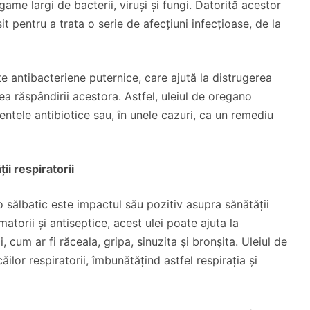
ame largi de bacterii, viruși și fungi. Datorită acestor
it pentru a trata o serie de afecțiuni infecțioase, de la
e antibacteriene puternice, care ajută la distrugerea
ea răspândirii acestora. Astfel, uleiul de oregano
mentele antibiotice sau, în unele cazuri, ca un remediu
ii respiratorii
o sălbatic este impactul său pozitiv asupra sănătății
amatorii și antiseptice, acest ulei poate ajuta la
 cum ar fi răceala, gripa, sinuzita și bronșita. Uleiul de
ilor respiratorii, îmbunătățind astfel respirația și