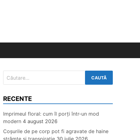
Caută
după:
RECENTE
Imprimeul floral: cum îl porți într-un mod
modern
4 august 2026
Coșurile de pe corp pot fi agravate de haine
strâmte și transpirație
30 iulie 2026