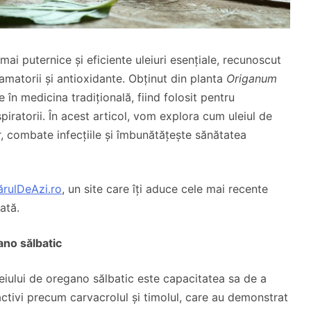
mai puternice și eficiente uleiuri esențiale, recunoscut
lamatorii și antioxidante. Obținut din planta
Origanum
re în medicina tradițională, fiind folosit pentru
spiratorii. În acest articol, vom explora cum uleiul de
r, combate infecțiile și îmbunătățește sănătatea
rulDeAzi.ro
, un site care îți aduce cele mai recente
rată.
ano sălbatic
leiului de oregano sălbatic este capacitatea sa de a
activi precum carvacrolul și timolul, care au demonstrat