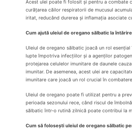
Acest ulei poate fi folosit și pentru a combate 
curățarea căilor respiratorii de mucusul acumul
iritat, reducând durerea și inflamația asociate cu
Cum ajută uleiul de oregano sălbatic la întărir
Uleiul de oregano sălbatic joacă un rol esențial 
lupte împotriva infecțiilor și a agenților patogen
protejarea celulelor imunitare de daunele cauzate
imunitar. De asemenea, acest ulei are capacitatea
imunitare care joacă un rol crucial în combaterea
Uleiul de oregano poate fi utilizat pentru a preven
perioada sezonului rece, când riscul de îmboln
sălbatic într-o rutină zilnică poate contribui la 
Cum să folosești uleiul de oregano sălbatic pen