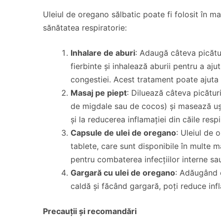
Uleiul de oregano sălbatic poate fi folosit în m
sănătatea respiratorie:
Inhalare de aburi
: Adaugă câteva picătur
fierbinte și inhalează aburii pentru a aju
congestiei. Acest tratament poate ajuta și
Masaj pe piept
: Diluează câteva picături
de migdale sau de cocos) și masează ușor
și la reducerea inflamației din căile respir
Capsule de ulei de oregano
: Uleiul de
tablete, care sunt disponibile în multe 
pentru combaterea infecțiilor interne sau
Gargară cu ulei de oregano
: Adăugând c
caldă și făcând gargară, poți reduce inflam
Precauții și recomandări