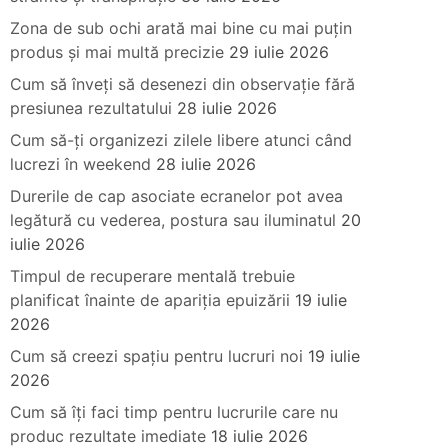
Zona de sub ochi arată mai bine cu mai puțin
produs și mai multă precizie
29 iulie 2026
Cum să înveți să desenezi din observație fără
presiunea rezultatului
28 iulie 2026
Cum să-ți organizezi zilele libere atunci când
lucrezi în weekend
28 iulie 2026
Durerile de cap asociate ecranelor pot avea
legătură cu vederea, postura sau iluminatul
20
iulie 2026
Timpul de recuperare mentală trebuie
planificat înainte de apariția epuizării
19 iulie
2026
Cum să creezi spațiu pentru lucruri noi
19 iulie
2026
Cum să îți faci timp pentru lucrurile care nu
produc rezultate imediate
18 iulie 2026