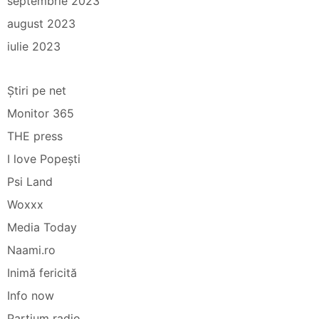
septembrie 2023
august 2023
iulie 2023
Știri pe net
Monitor 365
THE press
I love Popești
Psi Land
Woxxx
Media Today
Naami.ro
Inimă fericită
Info now
Partium radio