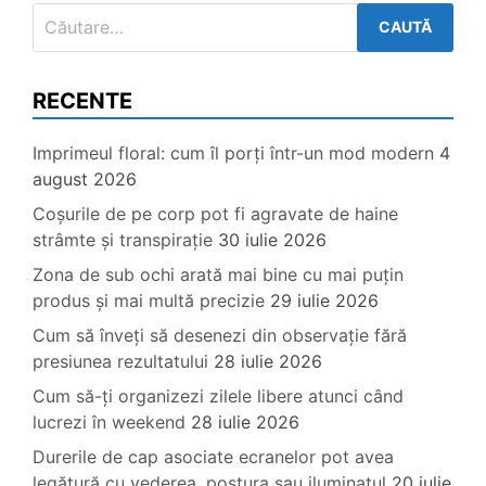
Caută
după:
RECENTE
Imprimeul floral: cum îl porți într-un mod modern
4
august 2026
Coșurile de pe corp pot fi agravate de haine
strâmte și transpirație
30 iulie 2026
Zona de sub ochi arată mai bine cu mai puțin
produs și mai multă precizie
29 iulie 2026
Cum să înveți să desenezi din observație fără
presiunea rezultatului
28 iulie 2026
Cum să-ți organizezi zilele libere atunci când
lucrezi în weekend
28 iulie 2026
Durerile de cap asociate ecranelor pot avea
legătură cu vederea, postura sau iluminatul
20 iulie