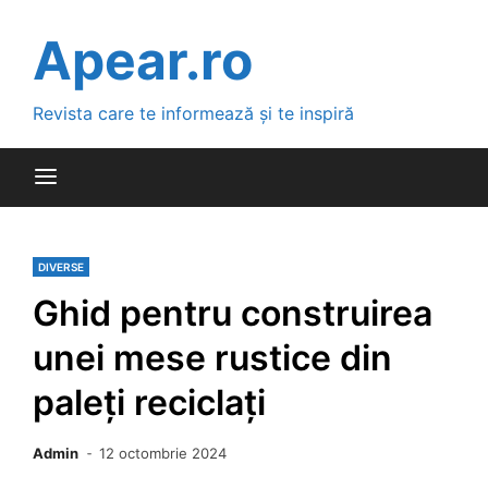
Skip
to
Apear.ro
content
Revista care te informează și te inspiră
DIVERSE
Ghid pentru construirea
unei mese rustice din
paleți reciclați
Admin
12 octombrie 2024