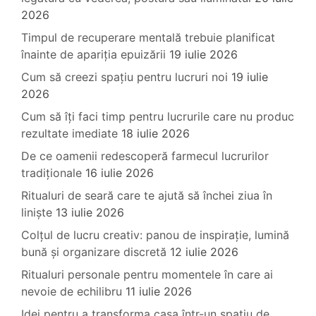
2026
Timpul de recuperare mentală trebuie planificat
înainte de apariția epuizării
19 iulie 2026
Cum să creezi spațiu pentru lucruri noi
19 iulie
2026
Cum să îți faci timp pentru lucrurile care nu produc
rezultate imediate
18 iulie 2026
De ce oamenii redescoperă farmecul lucrurilor
tradiționale
16 iulie 2026
Ritualuri de seară care te ajută să închei ziua în
liniște
13 iulie 2026
Colțul de lucru creativ: panou de inspirație, lumină
bună și organizare discretă
12 iulie 2026
Ritualuri personale pentru momentele în care ai
nevoie de echilibru
11 iulie 2026
Idei pentru a transforma casa într-un spațiu de