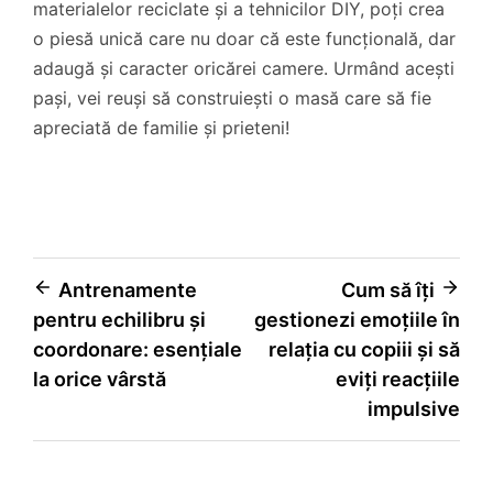
materialelor reciclate și a tehnicilor DIY, poți crea
o piesă unică care nu doar că este funcțională, dar
adaugă și caracter oricărei camere. Urmând acești
pași, vei reuși să construiești o masă care să fie
apreciată de familie și prieteni!
Navigare
Antrenamente
Cum să îți
pentru echilibru și
gestionezi emoțiile în
în
coordonare: esențiale
relația cu copiii și să
articole
la orice vârstă
eviți reacțiile
impulsive