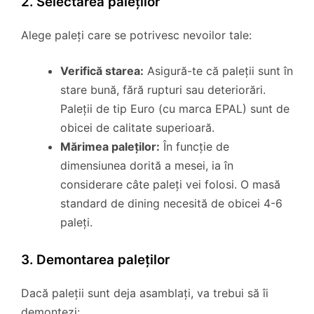
2. Selectarea paleților
Alege paleți care se potrivesc nevoilor tale:
Verifică starea:
Asigură-te că paleții sunt în
stare bună, fără rupturi sau deteriorări.
Paleții de tip Euro (cu marca EPAL) sunt de
obicei de calitate superioară.
Mărimea paleților:
În funcție de
dimensiunea dorită a mesei, ia în
considerare câte paleți vei folosi. O masă
standard de dining necesită de obicei 4-6
paleți.
3. Demontarea paleților
Dacă paleții sunt deja asamblați, va trebui să îi
demontezi: