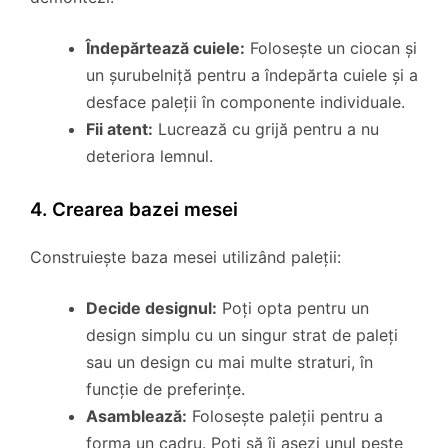
Îndepărtează cuiele:
Folosește un ciocan și
un șurubelniță pentru a îndepărta cuiele și a
desface paleții în componente individuale.
Fii atent:
Lucrează cu grijă pentru a nu
deteriora lemnul.
4. Crearea bazei mesei
Construiește baza mesei utilizând paleții:
Decide designul:
Poți opta pentru un
design simplu cu un singur strat de paleți
sau un design cu mai multe straturi, în
funcție de preferințe.
Asamblează:
Folosește paleții pentru a
forma un cadru. Poți să îi așezi unul peste