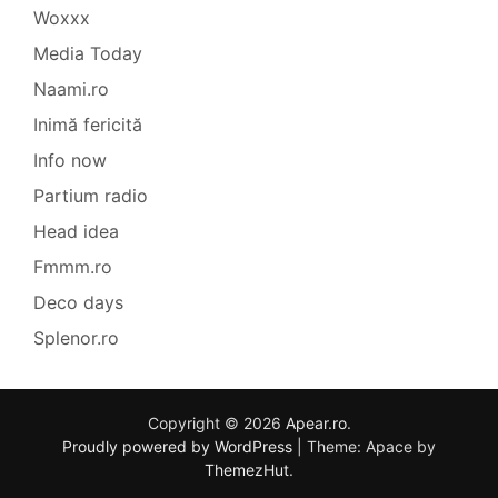
Woxxx
Media Today
Naami.ro
Inimă fericită
Info now
Partium radio
Head idea
Fmmm.ro
Deco days
Splenor.ro
Copyright © 2026
Apear.ro
.
Proudly powered by WordPress
|
Theme: Apace by
ThemezHut
.