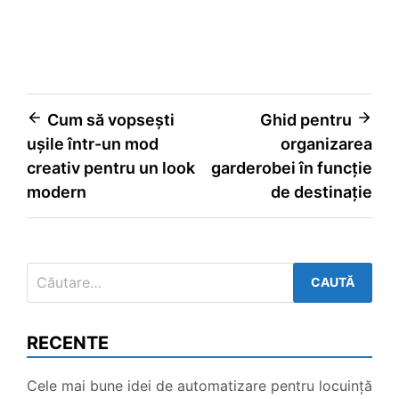
Navigare
Cum să vopsești
Ghid pentru
ușile într-un mod
organizarea
în
creativ pentru un look
garderobei în funcție
articole
modern
de destinație
Caută
după:
RECENTE
Cele mai bune idei de automatizare pentru locuință