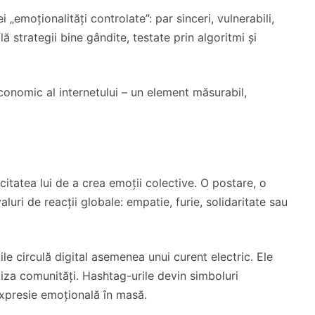
 „emoționalități controlate”: par sinceri, vulnerabili,
lă strategii bine gândite, testate prin algoritmi și
onomic al internetului – un element măsurabil,
citatea lui de a crea emoții colective. O postare, o
luri de reacții globale: empatie, furie, solidaritate sau
 circulă digital asemenea unui curent electric. Ele
viza comunități. Hashtag-urile devin simboluri
expresie emoțională în masă.