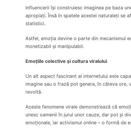
Influencerii își construiesc imaginea pe baza unei
apropiați. Însă în spatele acestei naturaleți se af
statistici.
Astfel, emoția devine o parte din mecanismul ec
monetizabil și manipulabil.
Emoțiile colective și cultura viralului
Un alt aspect fascinant al internetului este capa
imagine sau o frază pot genera, în câteva ore, va
revoltă.
Aceste fenomene virale demonstrează că emoțiile
unesc oamenii în jurul unor cauze, dar pot și di
emoționale, iar activismul online – o formă de 