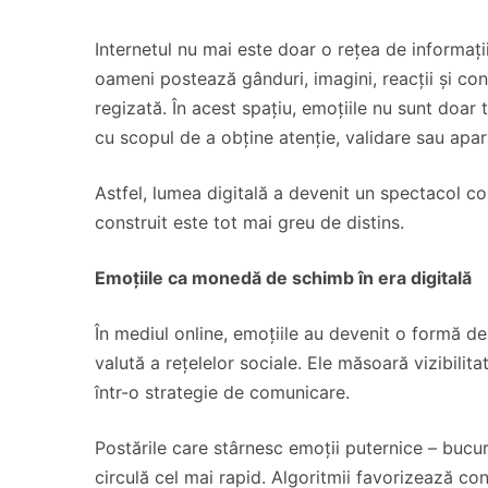
Internetul nu mai este doar o rețea de informații,
oameni postează gânduri, imagini, reacții și conf
regizată. În acest spațiu, emoțiile nu sunt doar t
cu scopul de a obține atenție, validare sau apa
Astfel, lumea digitală a devenit un spectacol cont
construit este tot mai greu de distins.
Emoțiile ca monedă de schimb în era digitală
În mediul online, emoțiile au devenit o formă de c
valută a rețelelor sociale. Ele măsoară vizibili
într-o strategie de comunicare.
Postările care stârnesc emoții puternice – bucur
circulă cel mai rapid. Algoritmii favorizează conț