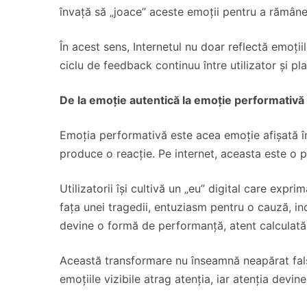
învață să „joace” aceste emoții pentru a rămâne 
În acest sens, Internetul nu doar reflectă emoțiil
ciclu de feedback continuu între utilizator și pl
De la emoție autentică la emoție performativă
Emoția performativă este acea emoție afișată în
produce o reacție. Pe internet, aceasta este o 
Utilizatorii își cultivă un „eu” digital care expr
fața unei tragedii, entuziasm pentru o cauză, in
devine o formă de performanță, atent calculată
Această transformare nu înseamnă neapărat falsi
emoțiile vizibile atrag atenția, iar atenția devin