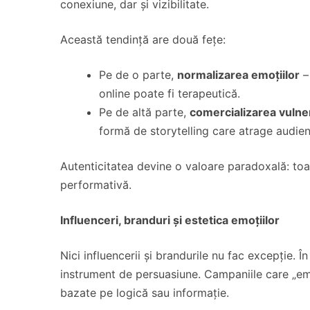
conexiune, dar și vizibilitate.
Această tendință are două fețe:
Pe de o parte,
normalizarea emoțiilor
–
online poate fi terapeutică.
Pe de altă parte,
comercializarea vulnera
formă de storytelling care atrage audie
Autenticitatea devine o valoare paradoxală: toa
performativă.
Influenceri, branduri și estetica emoțiilor
Nici influencerii și brandurile nu fac excepție. Î
instrument de persuasiune. Campaniile care „e
bazate pe logică sau informație.