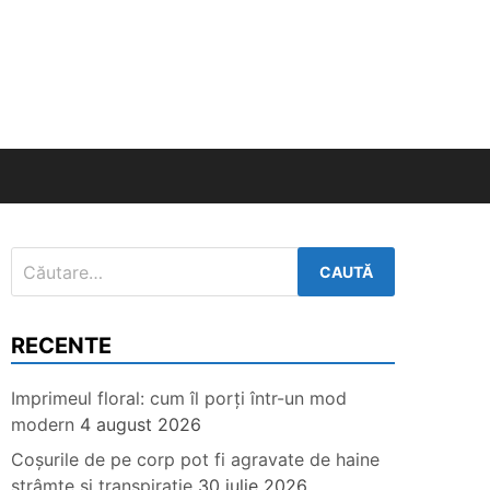
Caută
după:
RECENTE
Imprimeul floral: cum îl porți într-un mod
modern
4 august 2026
Coșurile de pe corp pot fi agravate de haine
strâmte și transpirație
30 iulie 2026