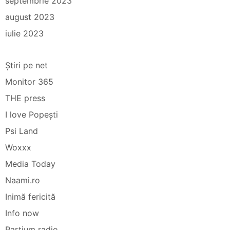
septembrie 2023
august 2023
iulie 2023
Știri pe net
Monitor 365
THE press
I love Popești
Psi Land
Woxxx
Media Today
Naami.ro
Inimă fericită
Info now
Partium radio