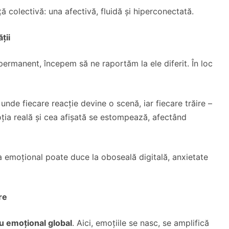
ță colectivă: una afectivă, fluidă și hiperconectată.
ții
permanent, începem să ne raportăm la ele diferit. În loc
, unde fiecare reacție devine o scenă, iar fiecare trăire –
oția reală și cea afișată se estompează, afectând
 emoțional poate duce la oboseală digitală, anxietate
re
u emoțional global
. Aici, emoțiile se nasc, se amplifică