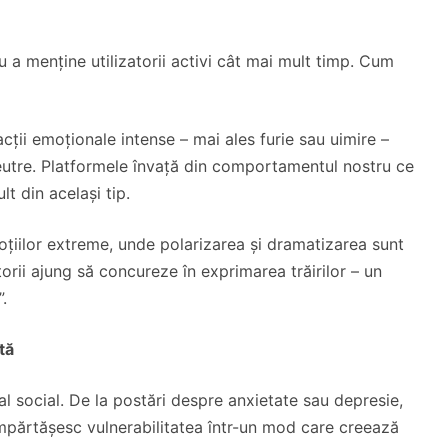
ru a menține utilizatorii activi cât mai mult timp. Cum
ții emoționale intense – mai ales furie sau uimire –
 neutre. Platformele învață din comportamentul nostru ce
t din același tip.
oțiilor extreme, unde polarizarea și dramatizarea sunt
orii ajung să concureze în exprimarea trăirilor – un
”.
tă
al social. De la postări despre anxietate sau depresie,
i împărtășesc vulnerabilitatea într-un mod care creează