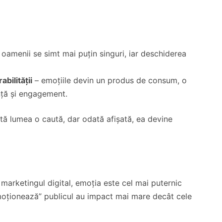
 oamenii se simt mai puțin singuri, iar deschiderea
bilității
– emoțiile devin un produs de consum, o
nță și engagement.
tă lumea o caută, dar odată afișată, ea devine
n marketingul digital, emoția este cel mai puternic
moționează” publicul au impact mai mare decât cele