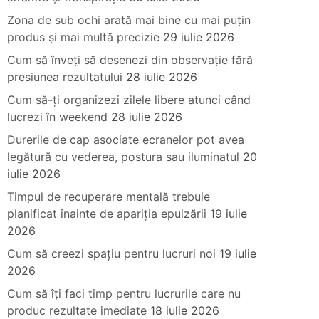
Zona de sub ochi arată mai bine cu mai puțin
produs și mai multă precizie
29 iulie 2026
Cum să înveți să desenezi din observație fără
presiunea rezultatului
28 iulie 2026
Cum să-ți organizezi zilele libere atunci când
lucrezi în weekend
28 iulie 2026
Durerile de cap asociate ecranelor pot avea
legătură cu vederea, postura sau iluminatul
20
iulie 2026
Timpul de recuperare mentală trebuie
planificat înainte de apariția epuizării
19 iulie
2026
Cum să creezi spațiu pentru lucruri noi
19 iulie
2026
Cum să îți faci timp pentru lucrurile care nu
produc rezultate imediate
18 iulie 2026