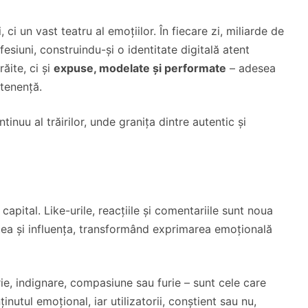
 ci un vast teatru al emoțiilor. În fiecare zi, miliarde de
esiuni, construindu-și o identitate digitală atent
răite, ci și
expuse, modelate și performate
– adesea
rtenență.
inuu al trăirilor, unde granița dintre autentic și
apital. Like-urile, reacțiile și comentariile sunt noua
tatea și influența, transformând exprimarea emoțională
ie, indignare, compasiune sau furie – sunt cele care
inutul emoțional, iar utilizatorii, conștient sau nu,