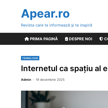
Skip
to
Apear.ro
content
Revista care te informează și te inspiră
PRIMA PAGINĂ
DESPRE NOI
C
TEHNOLOGIE
Internetul ca spațiu al 
Admin
19 decembrie 2025