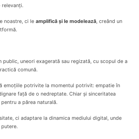
relevanți.
e noastre, ci le
amplifică și le modelează
, creând un
atformă.
 public, uneori exagerată sau regizată, cu scopul de a
practică comună.
imă emoțiile potrivite la momentul potrivit: empatie în
dignare față de o nedreptate. Chiar și sinceritatea
 pentru a părea naturală.
tate, ci adaptare la dinamica mediului digital, unde
e putere.