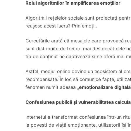
Rolul algoritmilor în amplificarea emoțiilor
Algoritmii rețelelor sociale sunt proiectați pent
reușesc acest lucru? Prin emoții.
Cercetările arată că mesajele care provoacă reac
sunt distribuite de trei ori mai des decât cele
tip de conținut ne captivează și ne oferă mai mul
Astfel, mediul online devine un ecosistem al em
recompensate. În loc să comunice fapte, utilizat
fenomen numit adesea „
emoționalizare digitală
Confesiunea publică și vulnerabilitatea calcula
Internetul a transformat confesiunea într-un ritu
la povești de viață emoționante, utilizatorii îș