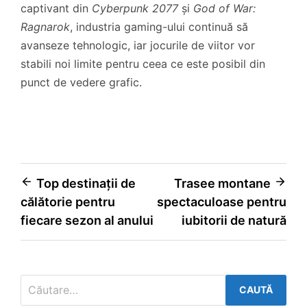
captivant din
Cyberpunk 2077
și
God of War:
Ragnarok
, industria gaming-ului continuă să
avanseze tehnologic, iar jocurile de viitor vor
stabili noi limite pentru ceea ce este posibil din
punct de vedere grafic.
Navigare
Top destinații de
Trasee montane
călătorie pentru
spectaculoase pentru
în
fiecare sezon al anului
iubitorii de natură
articole
Caută
după: