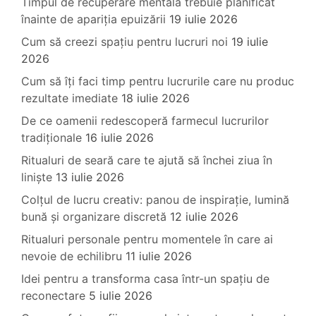
Timpul de recuperare mentală trebuie planificat
înainte de apariția epuizării
19 iulie 2026
Cum să creezi spațiu pentru lucruri noi
19 iulie
2026
Cum să îți faci timp pentru lucrurile care nu produc
rezultate imediate
18 iulie 2026
De ce oamenii redescoperă farmecul lucrurilor
tradiționale
16 iulie 2026
Ritualuri de seară care te ajută să închei ziua în
liniște
13 iulie 2026
Colțul de lucru creativ: panou de inspirație, lumină
bună și organizare discretă
12 iulie 2026
Ritualuri personale pentru momentele în care ai
nevoie de echilibru
11 iulie 2026
Idei pentru a transforma casa într-un spațiu de
reconectare
5 iulie 2026