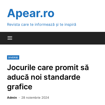
Skip
to
Apear.ro
content
Revista care te informează și te inspiră
DIVERSE
Jocurile care promit să
aducă noi standarde
grafice
Admin
28 noiembrie 2024