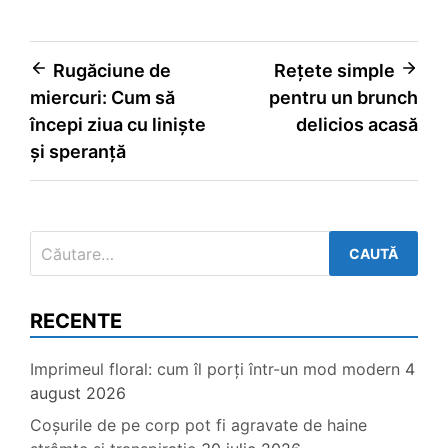
Navigare
Rugăciune de
Rețete simple
miercuri: Cum să
pentru un brunch
în
începi ziua cu liniște
delicios acasă
articole
și speranță
Caută
după:
RECENTE
Imprimeul floral: cum îl porți într-un mod modern
4
august 2026
Coșurile de pe corp pot fi agravate de haine