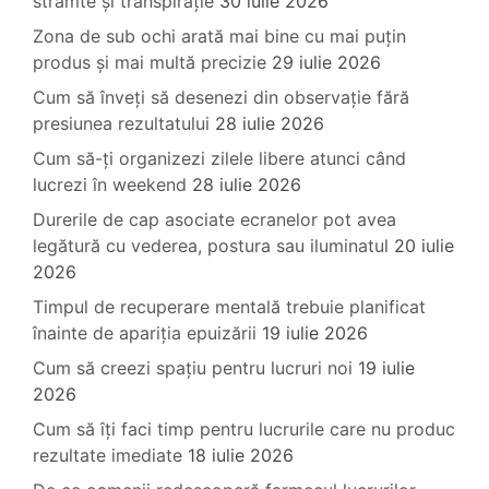
strâmte și transpirație
30 iulie 2026
Zona de sub ochi arată mai bine cu mai puțin
produs și mai multă precizie
29 iulie 2026
Cum să înveți să desenezi din observație fără
presiunea rezultatului
28 iulie 2026
Cum să-ți organizezi zilele libere atunci când
lucrezi în weekend
28 iulie 2026
Durerile de cap asociate ecranelor pot avea
legătură cu vederea, postura sau iluminatul
20 iulie
2026
Timpul de recuperare mentală trebuie planificat
înainte de apariția epuizării
19 iulie 2026
Cum să creezi spațiu pentru lucruri noi
19 iulie
2026
Cum să îți faci timp pentru lucrurile care nu produc
rezultate imediate
18 iulie 2026