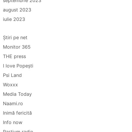
septembrie 2023
august 2023
iulie 2023
Știri pe net
Monitor 365
THE press
I love Popești
Psi Land
Woxxx
Media Today
Naami.ro
Inimă fericită
Info now
Partium radio