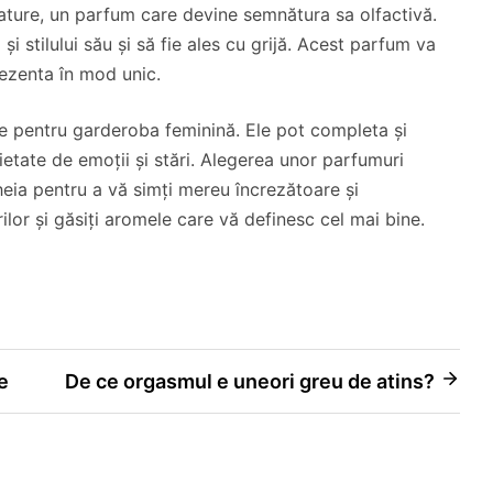
ature, un parfum care devine semnătura sa olfactivă.
și stilului său și să fie ales cu grijă. Acest parfum va
rezenta în mod unic.
ale pentru garderoba feminină. Ele pot completa și
ietate de emoții și stări. Alegerea unor parfumuri
cheia pentru a vă simți mereu încrezătoare și
lor și găsiți aromele care vă definesc cel mai bine.
e
De ce orgasmul e uneori greu de atins?