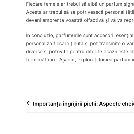
Fiecare femeie ar trebui să aibă un parfum sign
Acesta ar trebui să se potrivească personalității 
deveni amprenta voastră olfactivă și vă va rep
În concluzie, parfumurile sunt accesorii esenți
personaliza fiecare ținută și pot transmite o var
diverse și potrivite pentru diferite ocazii este 
fermecătoare. Așadar, explorați lumea parfumuri
Navigare
Importanța îngrijirii pielii: Aspecte chei
în
articole