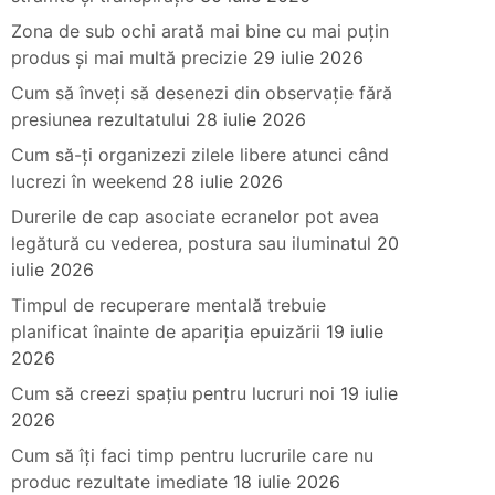
Zona de sub ochi arată mai bine cu mai puțin
produs și mai multă precizie
29 iulie 2026
Cum să înveți să desenezi din observație fără
presiunea rezultatului
28 iulie 2026
Cum să-ți organizezi zilele libere atunci când
lucrezi în weekend
28 iulie 2026
Durerile de cap asociate ecranelor pot avea
legătură cu vederea, postura sau iluminatul
20
iulie 2026
Timpul de recuperare mentală trebuie
planificat înainte de apariția epuizării
19 iulie
2026
Cum să creezi spațiu pentru lucruri noi
19 iulie
2026
Cum să îți faci timp pentru lucrurile care nu
produc rezultate imediate
18 iulie 2026