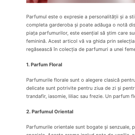
Parfumul este o expresie a personalității și a s
completa garderoba și poate adăuga o notă disti
piața parfumurilor, este esențial să știm care 
feminină. Acest articol vă va ghida prin selecț
regăsească în colecția de parfumuri a unei feme
1. Parfum Floral
Parfumurile florale sunt o alegere clasică pent
delicate sunt potrivite pentru ziua de zi și pent
trandafir, iasomie, liliac sau frezie. Un parfum
2. Parfumul Oriental
Parfumurile orientale sunt bogate și senzuale, 
speciale. Aceste arome includ note de vanilie, 