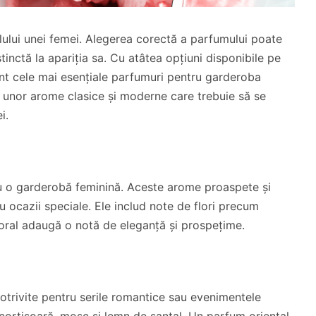
tilului unei femei. Alegerea corectă a parfumului poate
nctă la apariția sa. Cu atâtea opțiuni disponibile pe
sunt cele mai esențiale parfumuri pentru garderoba
ia unor arome clasice și moderne care trebuie să se
i.
ru o garderobă feminină. Aceste arome proaspete și
ru ocazii speciale. Ele includ note de flori precum
 floral adaugă o notă de eleganță și prospețime.
potrivite pentru serile romantice sau evenimentele
scortișoară, mosc și lemn de santal. Un parfum oriental