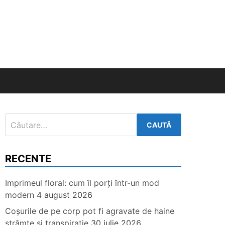
Caută
după:
RECENTE
Imprimeul floral: cum îl porți într-un mod
modern
4 august 2026
Coșurile de pe corp pot fi agravate de haine
strâmte și transpirație
30 iulie 2026