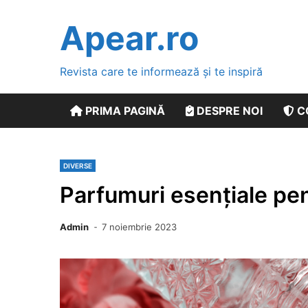
Skip
to
Apear.ro
content
Revista care te informează și te inspiră
PRIMA PAGINĂ
DESPRE NOI
C
DIVERSE
Parfumuri esențiale pe
Admin
7 noiembrie 2023