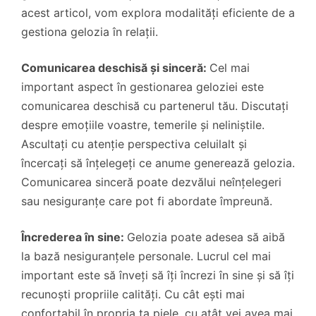
acest articol, vom explora modalități eficiente de a
gestiona gelozia în relații.
Comunicarea deschisă și sinceră:
Cel mai
important aspect în gestionarea geloziei este
comunicarea deschisă cu partenerul tău. Discutați
despre emoțiile voastre, temerile și neliniștile.
Ascultați cu atenție perspectiva celuilalt și
încercați să înțelegeți ce anume generează gelozia.
Comunicarea sinceră poate dezvălui neînțelegeri
sau nesiguranțe care pot fi abordate împreună.
Încrederea în sine:
Gelozia poate adesea să aibă
la bază nesiguranțele personale. Lucrul cel mai
important este să înveți să îți încrezi în sine și să îți
recunoști propriile calități. Cu cât ești mai
confortabil în propria ta piele, cu atât vei avea mai