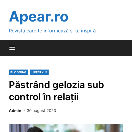
Skip
to
Apear.ro
content
Revista care te informează și te inspiră
BLOGGING
LIFESTYLE
Păstrând gelozia sub
control în relații
Admin
30 august 2023