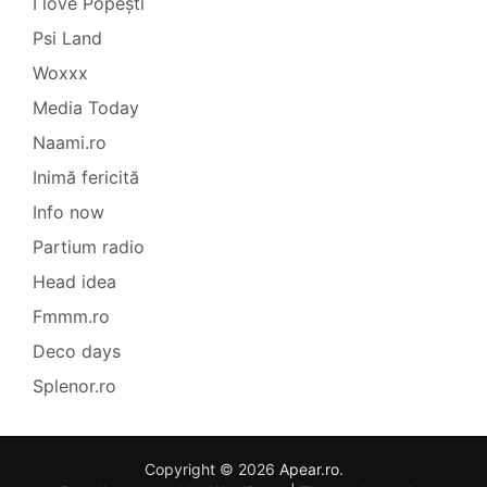
I love Popești
Psi Land
Woxxx
Media Today
Naami.ro
Inimă fericită
Info now
Partium radio
Head idea
Fmmm.ro
Deco days
Splenor.ro
Copyright © 2026
Apear.ro
.