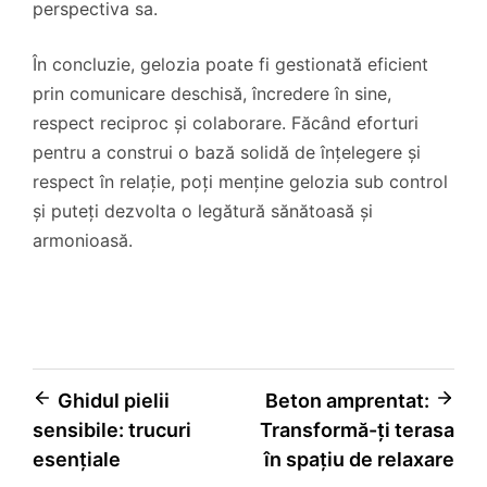
perspectiva sa.
În concluzie, gelozia poate fi gestionată eficient
prin comunicare deschisă, încredere în sine,
respect reciproc și colaborare. Făcând eforturi
pentru a construi o bază solidă de înțelegere și
respect în relație, poți menține gelozia sub control
și puteți dezvolta o legătură sănătoasă și
armonioasă.
Navigare
Ghidul pielii
Beton amprentat:
sensibile: trucuri
Transformă-ți terasa
în
esențiale
în spațiu de relaxare
articole