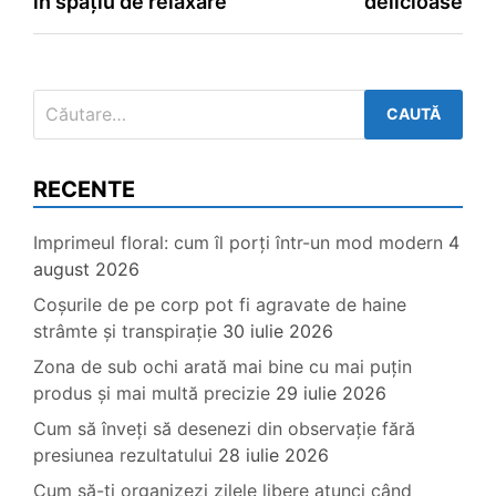
în spațiu de relaxare
delicioase
articole
Caută
după:
RECENTE
Imprimeul floral: cum îl porți într-un mod modern
4
august 2026
Coșurile de pe corp pot fi agravate de haine
strâmte și transpirație
30 iulie 2026
Zona de sub ochi arată mai bine cu mai puțin
produs și mai multă precizie
29 iulie 2026
Cum să înveți să desenezi din observație fără
presiunea rezultatului
28 iulie 2026
Cum să-ți organizezi zilele libere atunci când