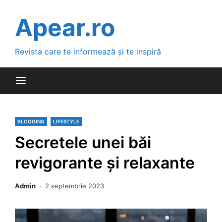
Skip
to
Apear.ro
content
Revista care te informează și te inspiră
BLOGGING
LIFESTYLE
Secretele unei băi
revigorante și relaxante
Admin
2 septembrie 2023