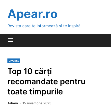
Skip
to
Apear.ro
content
Revista care te informează și te inspiră
DIVERSE
Top 10 cărți
recomandate pentru
toate timpurile
Admin
15 noiembrie 2023