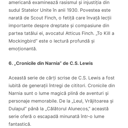
americană examinează rasismul și injustiția din
sudul Statelor Unite în anii 1930. Povestea este
narată de Scout Finch, o fetiță care învață lecții
importante despre dreptate și compasiune din
partea tatălui ei, avocatul Atticus Finch. „To Kill a
Mockingbird” este o lectură profundă și
emoționantă.
6. „Cronicile din Narnia” de C.S. Lewis
Această serie de cărți scrise de C.S. Lewis a fost
iubită de generații întregi de cititori. Cronicile din
Narnia sunt o lume magică plină de aventuri și
personaje memorabile. De la „Leul, Vrăjitoarea și
Dulapul” până la „Călătorul Alunecos,” această
serie oferă o escapadă minunată într-o lume
fantastică.