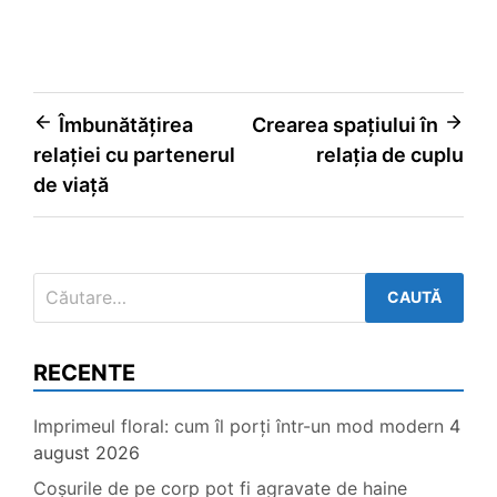
Navigare
Îmbunătățirea
Crearea spațiului în
relației cu partenerul
relația de cuplu
în
de viață
articole
Caută
după:
RECENTE
Imprimeul floral: cum îl porți într-un mod modern
4
august 2026
Coșurile de pe corp pot fi agravate de haine