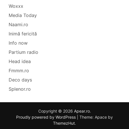
Woxxx
Media Today
Naami.ro
Inimă fericită
Info now
Partium radio
Head idea
Fmmm.ro
Deco days
Splenor.ro
Copyright © 2026
Apear.ro
.
Proudly powered by WordPress
|
Theme: Apace by
ThemezHut
.