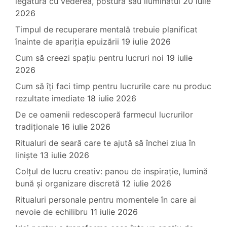
legătură cu vederea, postura sau iluminatul
20 iulie
2026
Timpul de recuperare mentală trebuie planificat
înainte de apariția epuizării
19 iulie 2026
Cum să creezi spațiu pentru lucruri noi
19 iulie
2026
Cum să îți faci timp pentru lucrurile care nu produc
rezultate imediate
18 iulie 2026
De ce oamenii redescoperă farmecul lucrurilor
tradiționale
16 iulie 2026
Ritualuri de seară care te ajută să închei ziua în
liniște
13 iulie 2026
Colțul de lucru creativ: panou de inspirație, lumină
bună și organizare discretă
12 iulie 2026
Ritualuri personale pentru momentele în care ai
nevoie de echilibru
11 iulie 2026