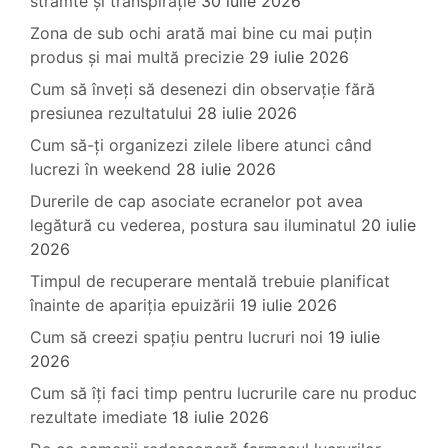
strâmte și transpirație
30 iulie 2026
Zona de sub ochi arată mai bine cu mai puțin
produs și mai multă precizie
29 iulie 2026
Cum să înveți să desenezi din observație fără
presiunea rezultatului
28 iulie 2026
Cum să-ți organizezi zilele libere atunci când
lucrezi în weekend
28 iulie 2026
Durerile de cap asociate ecranelor pot avea
legătură cu vederea, postura sau iluminatul
20 iulie
2026
Timpul de recuperare mentală trebuie planificat
înainte de apariția epuizării
19 iulie 2026
Cum să creezi spațiu pentru lucruri noi
19 iulie
2026
Cum să îți faci timp pentru lucrurile care nu produc
rezultate imediate
18 iulie 2026