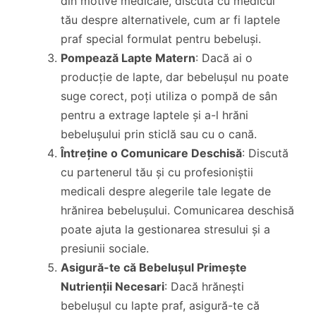
din motive medicale, discută cu medicul
tău despre alternativele, cum ar fi laptele
praf special formulat pentru bebeluși.
Pompează Lapte Matern
: Dacă ai o
producție de lapte, dar bebelușul nu poate
suge corect, poți utiliza o pompă de sân
pentru a extrage laptele și a-l hrăni
bebelușului prin sticlă sau cu o cană.
Întreține o Comunicare Deschisă
: Discută
cu partenerul tău și cu profesioniștii
medicali despre alegerile tale legate de
hrănirea bebelușului. Comunicarea deschisă
poate ajuta la gestionarea stresului și a
presiunii sociale.
Asigură-te că Bebelușul Primește
Nutrienții Necesari
: Dacă hrănești
bebelușul cu lapte praf, asigură-te că