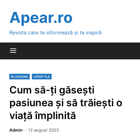
Skip
to
Apear.ro
content
Revista care te informează și te inspiră
BLOGGING
LIFESTYLE
Cum să-ți găsești
pasiunea și să trăiești o
viață împlinită
Admin
12 august 2023