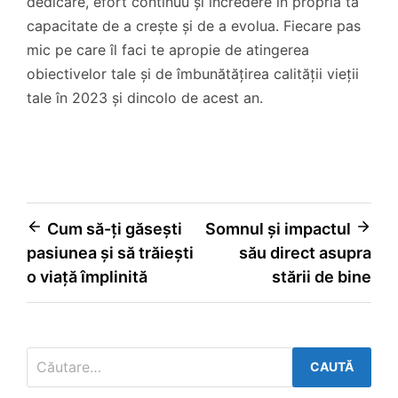
dedicare, efort continuu și încredere în propria ta
capacitate de a crește și de a evolua. Fiecare pas
mic pe care îl faci te apropie de atingerea
obiectivelor tale și de îmbunătățirea calității vieții
tale în 2023 și dincolo de acest an.
Navigare
Cum să-ți găsești
Somnul și impactul
pasiunea și să trăiești
său direct asupra
în
o viață împlinită
stării de bine
articole
Caută
după: