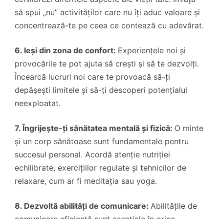
să spui „nu” activităților care nu îți aduc valoare și
concentrează-te pe ceea ce contează cu adevărat.
6. Ieși din zona de confort:
Experiențele noi și
provocările te pot ajuta să crești și să te dezvolți.
Încearcă lucruri noi care te provoacă să-ți
depășești limitele și să-ți descoperi potențialul
neexploatat.
7. Îngrijește-ți sănătatea mentală și fizică:
O minte
și un corp sănătoase sunt fundamentale pentru
succesul personal. Acordă atenție nutriției
echilibrate, exercițiilor regulate și tehnicilor de
relaxare, cum ar fi meditația sau yoga.
8. Dezvoltă abilități de comunicare:
Abilitățile de
comunicare eficientă sunt esențiale în orice