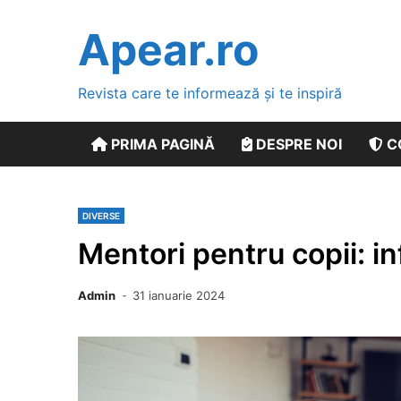
Skip
to
Apear.ro
content
Revista care te informează și te inspiră
PRIMA PAGINĂ
DESPRE NOI
C
DIVERSE
Mentori pentru copii: in
Admin
31 ianuarie 2024