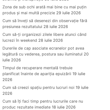
Zona de sub ochi arată mai bine cu mai puțin
produs și mai multă precizie
29 iulie 2026
Cum să înveți să desenezi din observație fără
presiunea rezultatului
28 iulie 2026
Cum să-ți organizezi zilele libere atunci când
lucrezi în weekend
28 iulie 2026
Durerile de cap asociate ecranelor pot avea
legătură cu vederea, postura sau iluminatul
20
iulie 2026
Timpul de recuperare mentală trebuie
planificat înainte de apariția epuizării
19 iulie
2026
Cum să creezi spațiu pentru lucruri noi
19 iulie
2026
Cum să îți faci timp pentru lucrurile care nu
produc rezultate imediate
18 iulie 2026