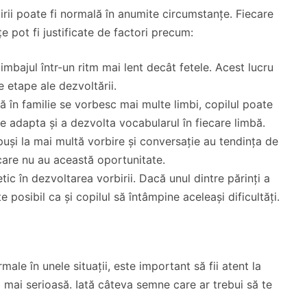
irii poate fi normală în anumite circumstanțe. Fiecare
țe pot fi justificate de factori precum:
limbajul într-un ritm mai lent decât fetele. Acest lucru
e etape ale dezvoltării.
ă în familie se vorbesc mai multe limbi, copilul poate
 adapta și a dezvolta vocabularul în fiecare limbă.
puși la mai multă vorbire și conversație au tendința de
care nu au această oportunitate.
etic în dezvoltarea vorbirii. Dacă unul dintre părinți a
te posibil ca și copilul să întâmpine aceleași dificultăți.
rmale în unele situații, este important să fii atent la
mai serioasă. Iată câteva semne care ar trebui să te