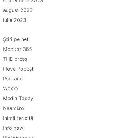
septembrie 2023
august 2023
iulie 2023
Știri pe net
Monitor 365
THE press
I love Popești
Psi Land
Woxxx
Media Today
Naami.ro
Inimă fericită
Info now
Partium radio