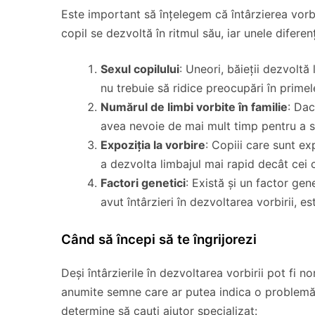
Este important să înțelegem că întârzierea vorb
copil se dezvoltă în ritmul său, iar unele diferen
Sexul copilului
: Uneori, băieții dezvoltă 
nu trebuie să ridice preocupări în primel
Numărul de limbi vorbite în familie
: Dac
avea nevoie de mai mult timp pentru a se
Expoziția la vorbire
: Copiii care sunt ex
a dezvolta limbajul mai rapid decât cei 
Factori genetici
: Există și un factor gen
avut întârzieri în dezvoltarea vorbirii, es
Când să începi să te îngrijorezi
Deși întârzierile în dezvoltarea vorbirii pot fi no
anumite semne care ar putea indica o problemă 
determine să cauți ajutor specializat: