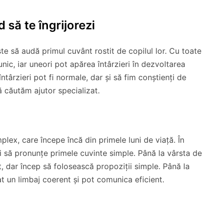
d să te îngrijorezi
ste să audă primul cuvânt rostit de copilul lor. Cu toate
unic, iar uneori pot apărea întârzieri în dezvoltarea
ntârzieri pot fi normale, dar și să fim conștienți de
ă căutăm ajutor specializat.
plex, care începe încă din primele luni de viață. În
și să pronunțe primele cuvinte simple. Până la vârsta de
t, dar încep să folosească propoziții simple. Până la
at un limbaj coerent și pot comunica eficient.