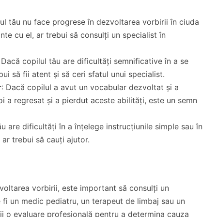
ul tău nu face progrese în dezvoltarea vorbirii în ciuda
ante cu el, ar trebui să consulți un specialist în
: Dacă copilul tău are dificultăți semnificative în a se
ui să fii atent și să ceri sfatul unui specialist.
r
: Dacă copilul a avut un vocabular dezvoltat și a
i a regresat și a pierdut aceste abilități, este un semn
u are dificultăți în a înțelege instrucțiunile simple sau în
ar trebui să cauți ajutor.
oltarea vorbirii, este important să consulți un
e fi un medic pediatru, un terapeut de limbaj sau un
bții o evaluare profesională pentru a determina cauza