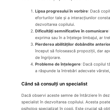
Lipsa progresului în vorbire
: Dacă copil
eforturilor tale și a interacțiunilor const
dezvoltarea copilului.
Dificultăți semnificative în comunicare
exprima sau în a înțelege limbajul, ar treb
Pierderea abilităților dobândite anterio
început să folosească propoziții, dar apo
de îngrijorare.
Probleme de înțelegere
: Dacă copilul tă
a răspunde la întrebări adecvate vârstei, 
Când să consulți un specialist
Dacă observi aceste semne de întârziere în dezv
specialist în dezvoltarea copilului. Acesta poat
psiholog specializat în copii. Este crucial să o