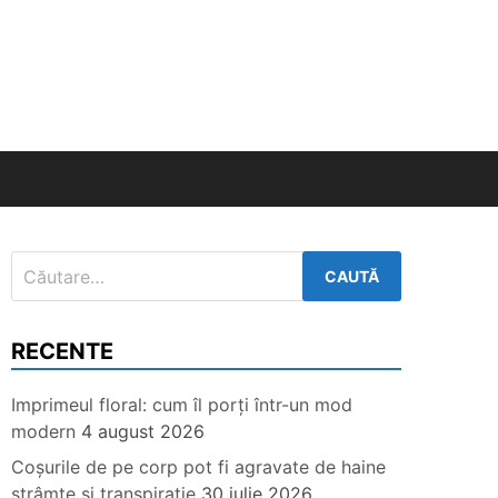
Caută
după:
RECENTE
Imprimeul floral: cum îl porți într-un mod
modern
4 august 2026
Coșurile de pe corp pot fi agravate de haine
strâmte și transpirație
30 iulie 2026